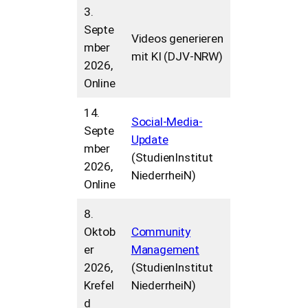
3.
Septe
Videos generieren
mber
mit KI (DJV-NRW)
2026,
Online
14.
Social-Media-
Septe
Update
mber
(StudienInstitut
2026,
NiederrheiN)
Online
8.
Oktob
Community
er
Management
2026,
(StudienInstitut
Krefel
NiederrheiN)
d