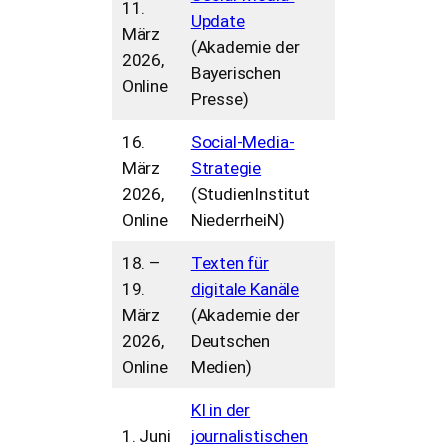
11.
Update
März
(Akademie der
2026,
Bayerischen
Online
Presse)
16.
Social-Media-
März
Strategie
2026,
(StudienInstitut
Online
NiederrheiN)
18. –
Texten für
19.
digitale Kanäle
März
(Akademie der
2026,
Deutschen
Online
Medien)
KI in der
1. Juni
journalistischen