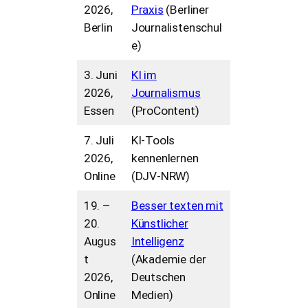
2026,
Praxis
(Berliner
Berlin
Journalistenschul
e)
3. Juni
KI im
2026,
Journalismus
Essen
(ProContent)
7. Juli
KI-Tools
2026,
kennenlernen
Online
(DJV-NRW)
19. –
Besser texten mit
20.
Künstlicher
Augus
Intelligenz
t
(Akademie der
2026,
Deutschen
Online
Medien)