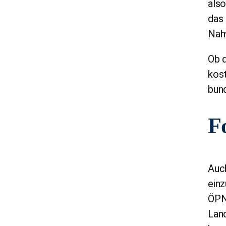
also
das
Nah
Ob 
kost
bund
F
Auch
ein
ÖPN
Lan