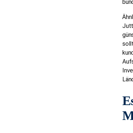
bund
Ähnl
Jutt
güns
soll
kund
Aufs
Inve
Län
Es
M