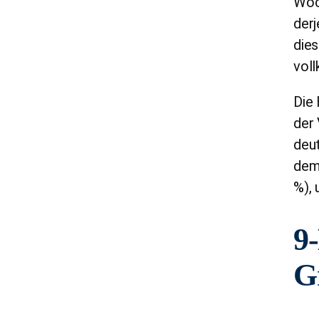
Woch
derj
dies
voll
Die 
der 
deut
dem 
%), 
9
G