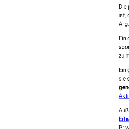
Die 
ist,
Argu
Ein
spo
zu 
Ein 
sie 
gen
Akt
Auß
Erh
Priv