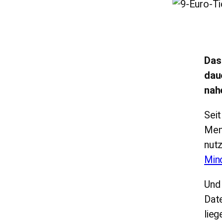
Das
dau
nah
Seit
Mens
nutz
Min
Und
Date
lieg