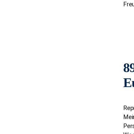
Freu
89
E
Rep
Mei
Per