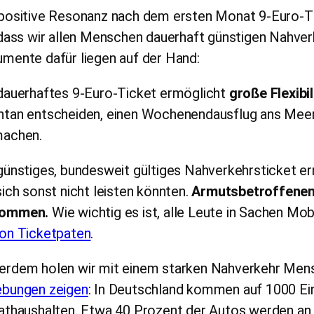
positive Resonanz nach dem ersten Monat 9-Euro-Tic
 dass wir allen Menschen dauerhaft günstigen Nahver
mente dafür liegen auf der Hand:
 dauerhaftes 9-Euro-Ticket ermöglicht
große Flexibil
ntan entscheiden, einen Wochenendausflug ans Meer,
machen.
günstiges, bundesweit gültiges Nahverkehrsticket e
sich sonst nicht leisten könnten.
Armutsbetroffenen
ommen.
Wie wichtig es ist, alle Leute in Sachen Mobi
ion Ticketpaten
.
erdem holen wir mit einem starken Nahverkehr Mensc
ebungen zeigen
: In Deutschland kommen auf 1000 E
athaushalten. Etwa 40 Prozent der Autos werden an 