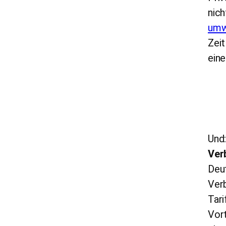
nich
umwe
Zeit
ein
Und
Ver
Deut
Verb
Tari
Vort