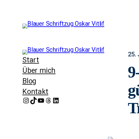
25.
Start
9
Über mich
Blog
g
Kontakt
Instagram
TikTok
YouTube
Threads
LinkedIn
T