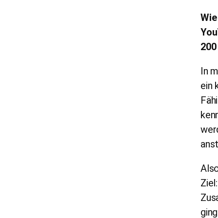
Wie
You
200
In 
ein 
Fäh
kenn
werd
ans
Also
Ziel
Zus
ging