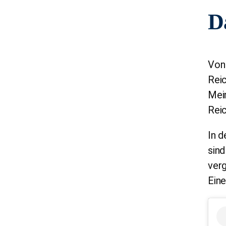
Da
Von
Rei
Mei
Reic
In d
sind
verg
Eine