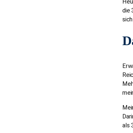
Heut
die 
sich
Da
Erw
Reic
Meh
mein
Mein
Dari
als 