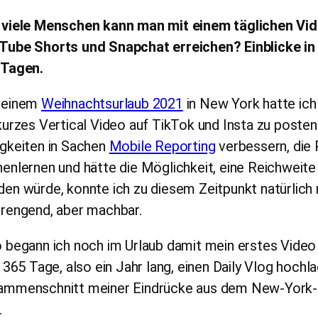
 viele Menschen kann man mit einem täglichen Vid
Tube Shorts und Snapchat erreichen?
Einblicke i
 Tagen.
meinem
Weihnachtsurlaub 2021
in New York hatte ich
kurzes Vertical Video auf TikTok und Insta zu poste
igkeiten in Sachen
Mobile Reporting
verbessern, die
enlernen und hätte die Möglichkeit, eine Reichweit
en würde, konnte ich zu diesem Zeitpunkt natürlich n
trengend, aber machbar.
 begann ich noch im Urlaub damit mein erstes Video
: 365 Tage, also ein Jahr lang, einen Daily Vlog hochl
ammenschnitt meiner Eindrücke aus dem New-York-Ur
.