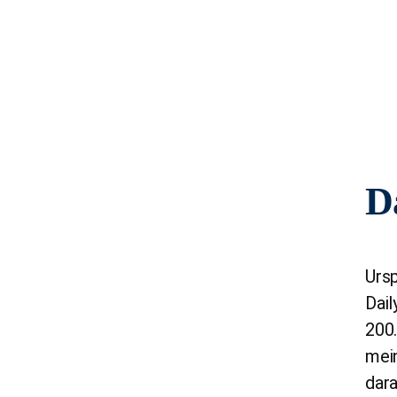
Da
Ursp
Dail
200.
mein
dara